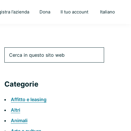
istra l’azienda
Dona
Il tuo account
Italiano
Barra
Cerca
in
questo
laterale
sito
web
Categorie
primaria
Affitto e leasing
Altri
Animali