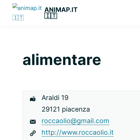
Passa
Passa
Passa
ANIMAP.IT
alla
al
alla
🇮🇹
navigazione
contenuto
barra
primaria
principale
laterale
primaria
alimentare
Araldi 19
29121 piacenza
roccaolio@gmail.com
http://www.roccaolio.it