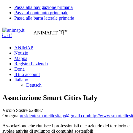
Passa alla navigazione primaria
Passa al contenuto principale
Passa alla barra laterale primaria
ANIMAP.IT 🇮🇹
ANIMAP
Notizie
Mappa
Registra l’azienda
Dona
Il tuo account
Italiano
Deutsch
Associazione Smart Cities Italy
Vicolo Sostre 6
28887
Omegna
presidentesmartcitiesitaly@gmail.com
http://www.smartcitiesit
Associazione che riunisce i professionisti e le aziende del territorio e
svolge attività di sviluppo di comunità sostenibili