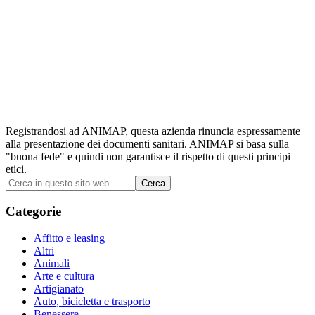
Registrandosi ad ANIMAP, questa azienda rinuncia espressamente
alla presentazione dei documenti sanitari. ANIMAP si basa sulla
"buona fede" e quindi non garantisce il rispetto di questi principi
etici.
Barra
Cerca
in
laterale
questo
Categorie
primaria
sito
web
Affitto e leasing
Altri
Animali
Arte e cultura
Artigianato
Auto, bicicletta e trasporto
Benessere