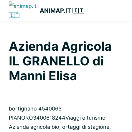
Passa
Passa
Passa
ANIMAP.IT 🇮🇹
alla
al
alla
navigazione
contenuto
barra
primaria
principale
laterale
primaria
Azienda Agricola
IL GRANELLO di
Manni Elisa
bortignano 45
40065
PIANORO
3400618244
Viaggi e turismo
Azienda agricola bio, ortaggi di stagione,