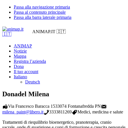
Passa alla navigazione primaria
Passa al contenuto principale
Passa alla barra laterale primaria
ANIMAP.IT 🇮🇹
ANIMAP
Notizie
Mappa
Registra l’azienda
Dona
Il tuo account
Italiano
Deutsch
Donadel Milena
Via Francesco Baracca 15
33074 Fontanafredda PN
milena_paint@libero.it
3333811269
Medici, medicina e salute
Trattamenti di riequilibrio bioenergetico, pranoterapia, cranio
sacrale, onde di guarigione e corsi di formazione e crescita personale