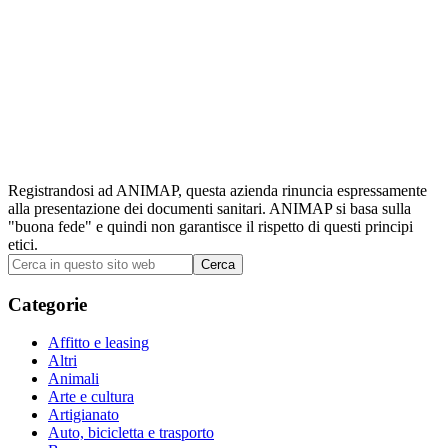
Registrandosi ad ANIMAP, questa azienda rinuncia espressamente
alla presentazione dei documenti sanitari. ANIMAP si basa sulla
"buona fede" e quindi non garantisce il rispetto di questi principi
etici.
Barra
Cerca
in
laterale
questo
Categorie
primaria
sito
web
Affitto e leasing
Altri
Animali
Arte e cultura
Artigianato
Auto, bicicletta e trasporto