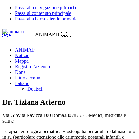
Passa alla navigazione primaria
Passa al contenuto principale
Passa alla barra laterale primaria
ANIMAP.IT 🇮🇹
ANIMAP
Notizie
Mappa
Registra l’azienda
Dona
Il tuo account
Italiano
Deutsch
Dr. Tiziana Acierno
Via Giovita Ravizza 100
Roma
3807875515
Medici, medicina e
salute
Terapia neurologica pediatrica + osteopatia per adulti e dal nascituro
in su (particolare attenzione alle asimmetrie posturali infantili e