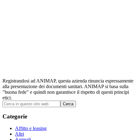
Registrandosi ad ANIMAP, questa azienda rinuncia espressamente
alla presentazione dei documenti sanitari. ANIMAP si basa sulla
"buona fede" e quindi non garantisce il rispetto di questi principi
etici.
Barra
Cerca
in
laterale
questo
Categorie
primaria
sito
web
Affitto e leasing
Altri
Animali