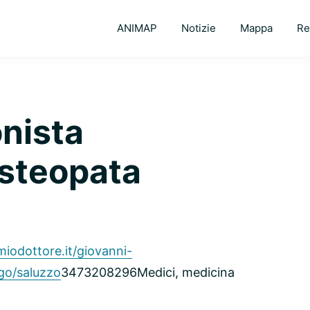
ANIMAP
Notizie
Mappa
Re
onista
Osteopata
iodottore.it/giovanni-
ogo/saluzzo
3473208296
Medici, medicina