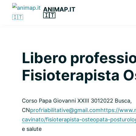
Passa
Passa
Passa
ANIMAP.IT
alla
al
alla
🇮🇹
navigazione
contenuto
barra
primaria
principale
laterale
primaria
Libero professi
Fisioterapista 
Corso Papa Giovanni XXIII 30
12022 Busca,
CN
profriabilitative@gmail.com
https://www.m
cavinato/fisioterapista-osteopata-posturol
e salute