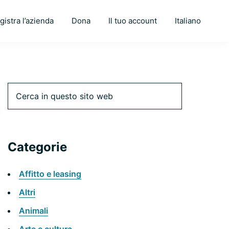
gistra l’azienda
Dona
Il tuo account
Italiano
Barra
Cerca
in
questo
laterale
sito
web
Categorie
primaria
Affitto e leasing
Altri
Animali