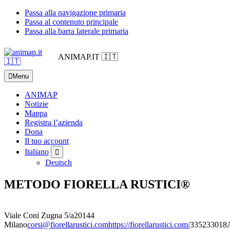
Passa alla navigazione primaria
Passa al contenuto principale
Passa alla barra laterale primaria
ANIMAP.IT 🇮🇹
Menu
ANIMAP
Notizie
Mappa
Registra l’azienda
Dona
Il tuo account
Sottomenu
Italiano
Deutsch
METODO FIORELLA RUSTICI®
Viale Coni Zugna 5/a
20144
Milano
corsi@fiorellarustici.com
https://fiorellarustici.com/
335233018
A