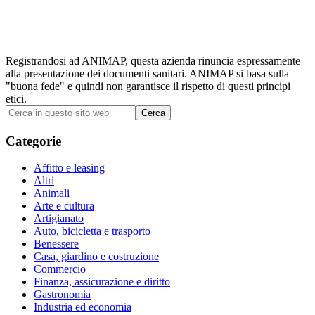
Registrandosi ad ANIMAP, questa azienda rinuncia espressamente
alla presentazione dei documenti sanitari. ANIMAP si basa sulla
"buona fede" e quindi non garantisce il rispetto di questi principi
etici.
Barra
Cerca
in
laterale
questo
Categorie
primaria
sito
web
Affitto e leasing
Altri
Animali
Arte e cultura
Artigianato
Auto, bicicletta e trasporto
Benessere
Casa, giardino e costruzione
Commercio
Finanza, assicurazione e diritto
Gastronomia
Industria ed economia