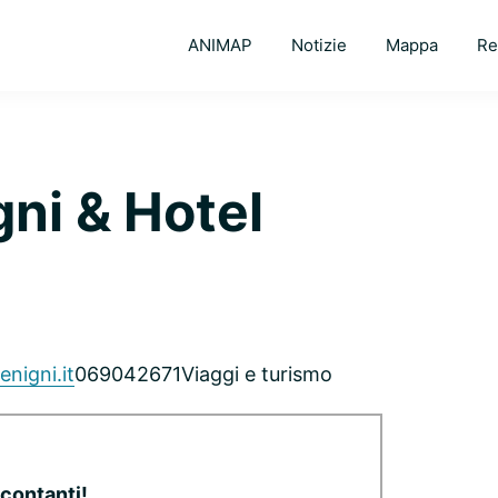
ANIMAP
Notizie
Mappa
Re
gni & Hotel
nigni.it
069042671
Viaggi e turismo
 contanti!