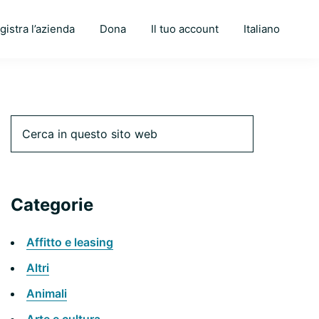
gistra l’azienda
Dona
Il tuo account
Italiano
Barra
Cerca
in
questo
laterale
sito
web
Categorie
primaria
Affitto e leasing
Altri
Animali