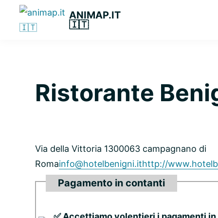
Passa
Passa
Passa
ANIMAP.IT
alla
al
alla
🇮🇹
navigazione
contenuto
barra
primaria
principale
laterale
primaria
Ristorante Beni
Via della Vittoria 13
00063 campagnano di
Roma
info@hotelbenigni.it
http://www.hotelbe
Pagamento in contanti
✅ Accettiamo volentieri i pagamenti in