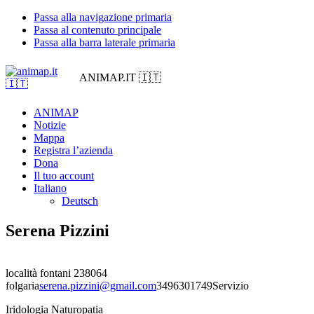
Passa alla navigazione primaria
Passa al contenuto principale
Passa alla barra laterale primaria
ANIMAP.IT 🇮🇹
ANIMAP
Notizie
Mappa
Registra l’azienda
Dona
Il tuo account
Italiano
Deutsch
Serena Pizzini
località fontani 2
38064
folgaria
serena.pizzini@gmail.com
3496301749
Servizio
Iridologia Naturopatia