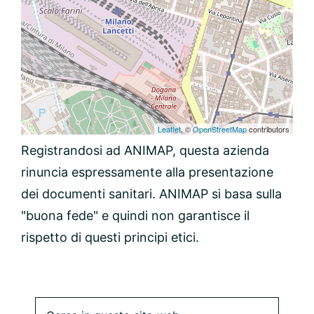
Leaflet
, ©
OpenStreetMap
contributors
Registrandosi ad ANIMAP, questa azienda
rinuncia espressamente alla presentazione
dei documenti sanitari. ANIMAP si basa sulla
"buona fede" e quindi non garantisce il
rispetto di questi principi etici.
Barra
Cerca