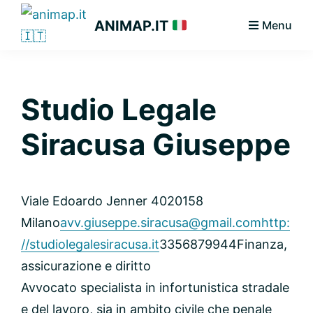
Passa
Passa
Passa
ANIMAP.IT
Menu
alla
al
alla
navigazione
contenuto
barra
primaria
principale
laterale
primaria
Studio Legale
Siracusa Giuseppe
Viale Edoardo Jenner 40
20158
Milano
avv.giuseppe.siracusa@gmail.com
http:
//studiolegalesiracusa.it
3356879944
Finanza,
assicurazione e diritto
Avvocato specialista in infortunistica stradale
e del lavoro, sia in ambito civile che penale