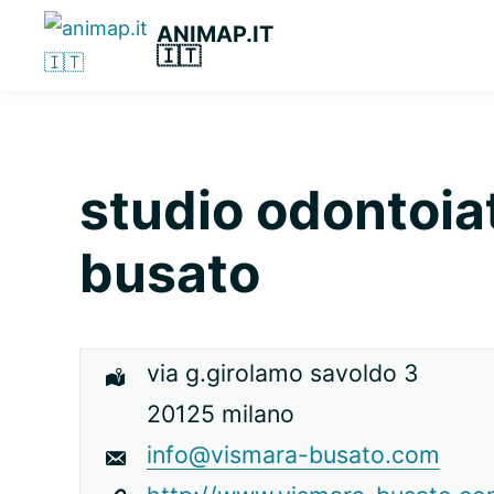
Passa
Passa
Passa
ANIMAP.IT
alla
al
alla
🇮🇹
navigazione
contenuto
barra
primaria
principale
laterale
primaria
studio odontoia
busato
via g.girolamo savoldo 3
20125 milano
info@vismara-busato.com