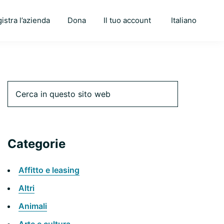
istra l’azienda
Dona
Il tuo account
Italiano
Barra
Cerca
in
questo
laterale
sito
web
Categorie
primaria
Affitto e leasing
Altri
Animali