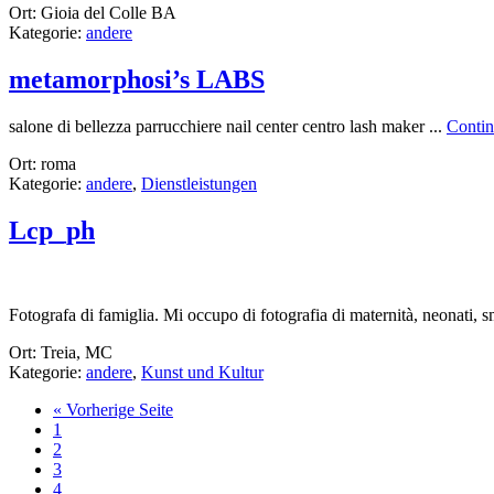
Ort: Gioia del Colle BA
Kategorie:
andere
metamorphosi’s LABS
salone di bellezza parrucchiere nail center centro lash maker ...
Contin
Ort: roma
Kategorie:
andere
,
Dienstleistungen
Lcp_ph
Fotografa di famiglia. Mi occupo di fotografia di maternità, neonati, s
Ort: Treia, MC
Kategorie:
andere
,
Kunst und Kultur
aufrufen
« Vorherige Seite
Go
1
to
Go
2
page
to
Go
3
page
to
Go
4