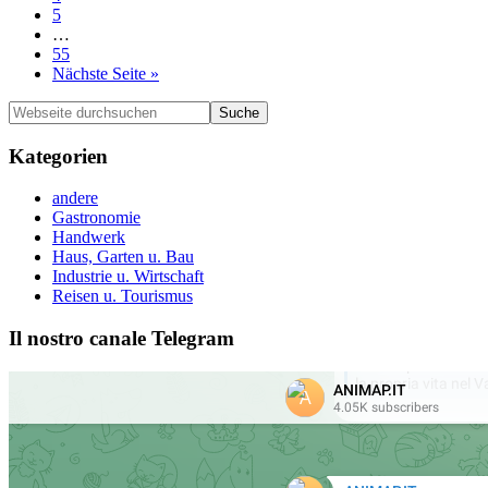
page
to
Go
5
page
to
Weggelassene
…
page
Zwischenseiten
Go
55
to
aufrufen
Nächste Seite
»
page
Seitenspalte
Webseite
durchsuchen
Kategorien
andere
Gastronomie
Handwerk
Haus, Garten u. Bau
Industrie u. Wirtschaft
Reisen u. Tourismus
Il nostro canale Telegram