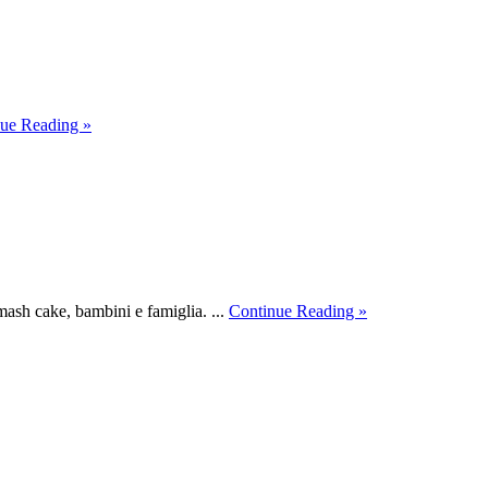
about
ue Reading »
metamorphosi’s
LABS
about
mash cake, bambini e famiglia. ...
Continue Reading »
Lcp_ph