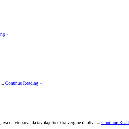
PL
AP
about
ing »
IL
BRUTTO
ANATROCCOLO
about
...
Continue Reading »
I
PORTO
DI
NENO
,uva da vino,uva da tavola,olio extra vergine di oliva ...
Continue Read