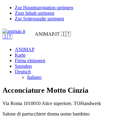
Zur Hauptnavigation springen
Zum Inhalt springen
Zur Seitenspalte springen
ANIMAP.IT 🇮🇹
ANIMAP
Karte
Firma eintragen
Spenden
Deutsch
Italiano
Acconciature Motto Cinzia
Via Roma 10
10010 Alice superiore, TO
Handwerk
Salone di parrucchiere donna uomo bambino