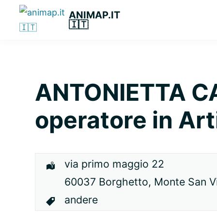
Zur
Zum
Zur
ANIMAP.IT
Hauptnavigation
Inhalt
Seitenspalte
🇮🇹
springen
springen
springen
ANTONIETTA C
operatore in Art
via primo maggio 22
60037 Borghetto, Monte San V
andere