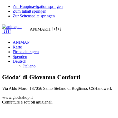
Zur Hauptnavigation springen
Zum Inhalt springen
Zur Seitenspalte springen
ANIMAP.IT 🇮🇹
ANIMAP
Karte
Firma eintragen
Spenden
Deutsch
Italiano
Gioda‘ di Giovanna Conforti
Via Aldo Moro, 1
87056 Santo Stefano di Rogliano, CS
Handwerk
www.giodashop.it
Confetture e sott’oli artigianali.