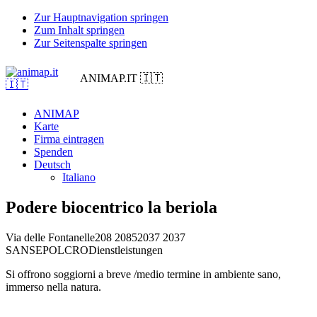
Zur Hauptnavigation springen
Zum Inhalt springen
Zur Seitenspalte springen
ANIMAP.IT 🇮🇹
ANIMAP
Karte
Firma eintragen
Spenden
Deutsch
Italiano
Podere biocentrico la beriola
Via delle Fontanelle208 208
52037 2037
SANSEPOLCRO
Dienstleistungen
Si offrono soggiorni a breve /medio termine in ambiente sano,
immerso nella natura.