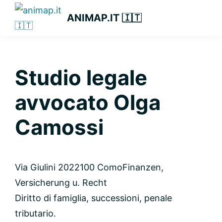
Zur
Zum
Zur
ANIMAP.IT 🇮🇹
Hauptnavigation
Inhalt
Seitenspalte
springen
springen
springen
Studio legale
avvocato Olga
Camossi
Via Giulini 20
22100 Como
Finanzen,
Versicherung u. Recht
Diritto di famiglia, successioni, penale
tributario.