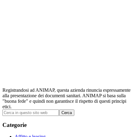
Registrandosi ad ANIMAP, questa azienda rinuncia espressamente
alla presentazione dei documenti sanitari. ANIMAP si basa sulla
"buona fede" e quindi non garantisce il rispetto di questi principi
etici.
Barra
Cerca
in
laterale
questo
Categorie
primaria
sito
web
Affitto e leasing