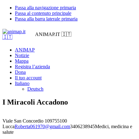
Passa alla navigazione primaria
Passa al contenuto principale
Passa alla barra laterale primaria
ANIMAP.IT 🇮🇹
ANIMAP
Notizie
Mappa
Registra l’azienda
Dona
Il tuo account
Italiano
Deutsch
I Miracoli Accadono
Viale San Concordio 1097
55100
Lucca
Roberta061970@gmail.com
3406238945
Medici, medicina e
salute