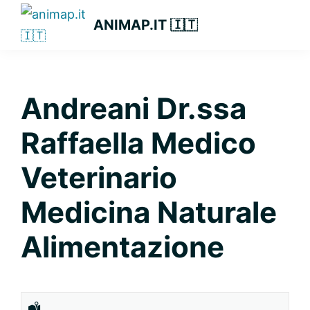
Passa
Passa
Passa
ANIMAP.IT 🇮🇹
alla
al
alla
navigazione
contenuto
barra
primaria
principale
laterale
primaria
Andreani Dr.ssa
Raffaella Medico
Veterinario
Medicina Naturale
Alimentazione