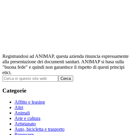
Registrandosi ad ANIMAP, questa azienda rinuncia espressamente
alla presentazione dei documenti sanitari. ANIMAP si basa sulla
"buona fede" e quindi non garantisce il rispetto di questi principi
etici.
Barra
Cerca
in
laterale
questo
Categorie
primaria
sito
web
Affitto e leasing
Altri
Animali
Arte e cultura
Artigianato
Auto, bicicletta e trasporto
Benessere