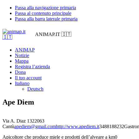
Passa alla navigazione primaria
Passa al contenuto principale
Passa alla barra laterale primaria
ANIMAP.IT 🇮🇹
ANIMAP
Notizie
Mappa
Registra l’azienda
Dona
Il tuo account
Italiano
Deutsch
Ape Diem
Via A. Diaz 13
22063
Cantù
apediem@gmail.com
http://www.apediem.it
3488188232
Gastro
Apicoltore che produce miele e prodotti dell’alveare a km0