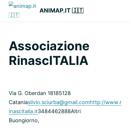
Passa
Passa
Passa
ANIMAP.IT 🇮🇹
alla
al
alla
navigazione
contenuto
barra
primaria
principale
laterale
primaria
Associazione
RinascITALIA
Via G. Oberdan 181
85128
Catania
silvio.sciurba@gmail.com
http://www.r
inascitalia.it
3484462888
Altri
Buongiorno,