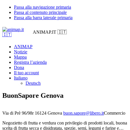
Passa alla navigazione primaria
Passa al contenuto principale
Passa alla barra laterale primaria
ANIMAP.IT 🇮🇹
ANIMAP
Notizie
Mappa
Registra l’azienda
Dona
Il tuo account
Italiano
Deutsch
BuonSapore Genova
Via di Prè 96/98r
16124 Genova
buon.sapore@libero.it
Commercio
Negozietto di frutta e verdura con privilegio di prodotti locali, buona
scelta di frutta secca e disidratata, spezie, semi, legumi e farine e…