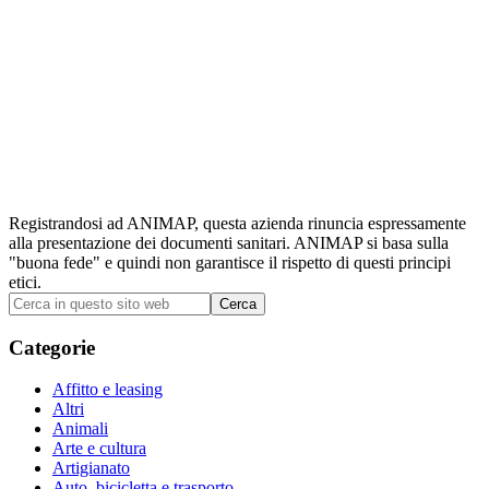
Registrandosi ad ANIMAP, questa azienda rinuncia espressamente
alla presentazione dei documenti sanitari. ANIMAP si basa sulla
"buona fede" e quindi non garantisce il rispetto di questi principi
etici.
Barra
Cerca
in
laterale
questo
Categorie
primaria
sito
web
Affitto e leasing
Altri
Animali
Arte e cultura
Artigianato
Auto, bicicletta e trasporto