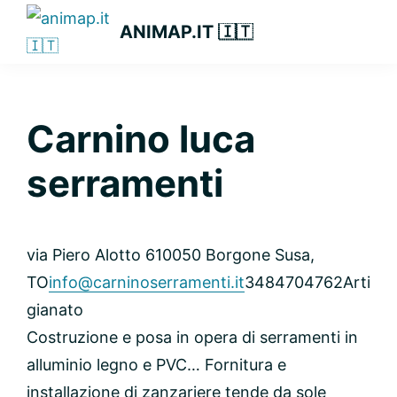
Passa
Passa
Passa
ANIMAP.IT 🇮🇹
alla
al
alla
navigazione
contenuto
barra
primaria
principale
laterale
primaria
Carnino luca
serramenti
via Piero Alotto 6
10050 Borgone Susa,
TO
info@carninoserramenti.it
3484704762
Arti
gianato
Costruzione e posa in opera di serramenti in
alluminio legno e PVC… Fornitura e
installazione di zanzariere tende da sole