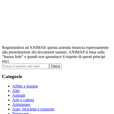
Registrandosi ad ANIMAP, questa azienda rinuncia espressamente
alla presentazione dei documenti sanitari. ANIMAP si basa sulla
"buona fede" e quindi non garantisce il rispetto di questi principi
etici.
Barra
Cerca
in
laterale
questo
Categorie
primaria
sito
web
Affitto e leasing
Altri
Animali
Arte e cultura
Artigianato
Auto, bicicletta e trasporto
Benessere