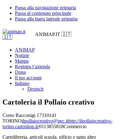
Passa alla navigazione primaria
Passa al contenuto principale
Passa alla barra laterale primaria
ANIMAP.IT 🇮🇹
ANIMAP
Notizie
Mappa
Registra l’azienda
Dona
Il tuo account
Italiano
Deutsch
Cartoleria il Pollaio creativo
Corso Racconigi 173
10141
TORINO
ilpollaiocreativo@pec.it
http://ilpollaiocreativo-
torino.cartoshop.it/
0113855818
Commercio
Cartolibreria, articoli scuola, ufficio e tanto altro