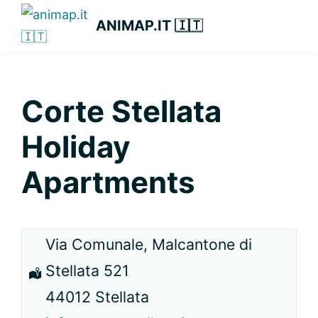
Passa
Passa
Passa
ANIMAP.IT 🇮🇹
alla
al
alla
navigazione
contenuto
barra
primaria
principale
laterale
primaria
Corte Stellata
Holiday
Apartments
Via Comunale, Malcantone di
Stellata 521
44012 Stellata