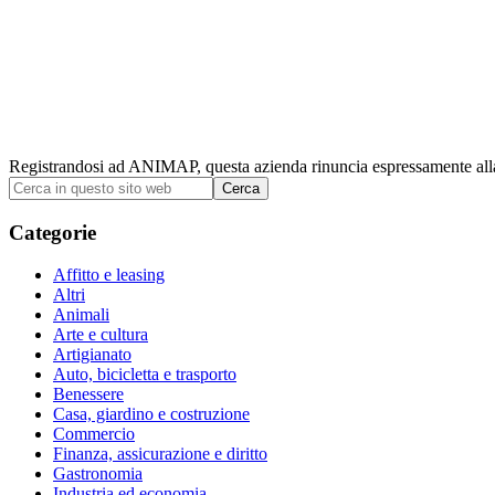
Registrandosi ad ANIMAP, questa azienda rinuncia espressamente alla p
Barra
Cerca
in
laterale
questo
Categorie
primaria
sito
web
Affitto e leasing
Altri
Animali
Arte e cultura
Artigianato
Auto, bicicletta e trasporto
Benessere
Casa, giardino e costruzione
Commercio
Finanza, assicurazione e diritto
Gastronomia
Industria ed economia