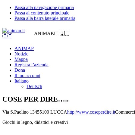
Passa alla navigazione primaria
Passa al contenuto principale
Passa alla barra laterale primaria
ANIMAP.IT 🇮🇹
ANIMAP
Notizie
Mappa
Registra l’azienda
Dona
Il tuo account
Italiano
Deutsch
COSE PER DIRE…..
Via S.Paolino 134
55100 LUCCA
http://www.coseperdire.it
Commerci
Giochi in legno, didattici e creativi