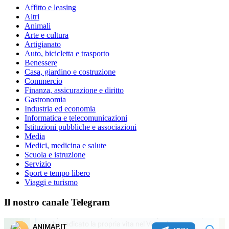
web
Affitto e leasing
Altri
Animali
Arte e cultura
Artigianato
Auto, bicicletta e trasporto
Benessere
Casa, giardino e costruzione
Commercio
Finanza, assicurazione e diritto
Gastronomia
Industria ed economia
Informatica e telecomunicazioni
Istituzioni pubbliche e associazioni
Media
Medici, medicina e salute
Scuola e istruzione
Servizio
Sport e tempo libero
Viaggi e turismo
Il nostro canale Telegram