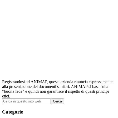
Registrandosi ad ANIMAP, questa azienda rinuncia espressamente
alla presentazione dei documenti sanitari. ANIMAP si basa sulla
"buona fede" e quindi non garantisce il rispetto di questi principi
etici.
Barra
Cerca
in
laterale
questo
Categorie
primaria
sito