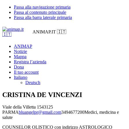
Passa alla navigazione primaria
Passa al contenuto principale
Passa alla barra laterale primaria
ANIMAP.IT 🇮🇹
ANIMAP
Notizie
Mappa
Registra l’azienda
Dona
Il tuo account
Italiano
Deutsch
CRISTINA DE VINCENZI
Viale della Villetta 15
43125
PARMA
bluangelpr@gmail.com
3494677200
Medici, medicina e
salute
COUNSELOR OLISTICO con indirizzo ASTROLOGICO