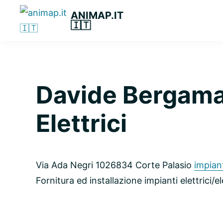
Passa
Passa
Passa
ANIMAP.IT
alla
al
alla
🇮🇹
navigazione
contenuto
barra
primaria
principale
laterale
primaria
Davide Bergama
Elettrici
Via Ada Negri 10
26834 Corte Palasio
impian
Fornitura ed installazione impianti elettrici/el