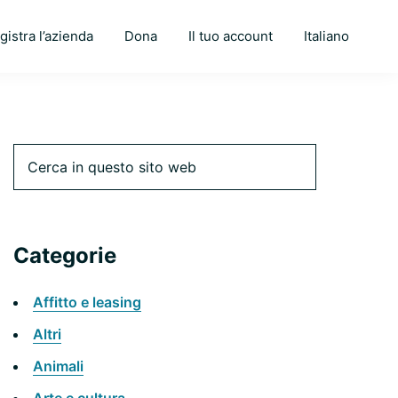
gistra l’azienda
Dona
Il tuo account
Italiano
Barra
Cerca
in
questo
laterale
sito
web
Categorie
primaria
Affitto e leasing
Altri
Animali