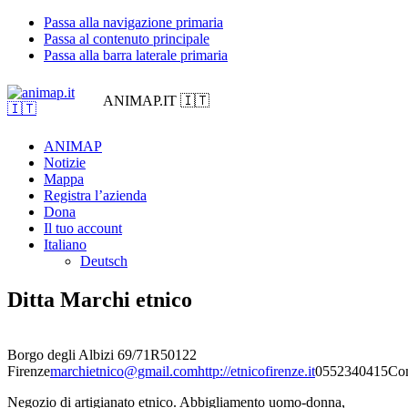
Passa alla navigazione primaria
Passa al contenuto principale
Passa alla barra laterale primaria
ANIMAP.IT 🇮🇹
ANIMAP
Notizie
Mappa
Registra l’azienda
Dona
Il tuo account
Italiano
Deutsch
Ditta Marchi etnico
Borgo degli Albizi 69/71R
50122
Firenze
marchietnico@gmail.com
http://etnicofirenze.it
0552340415
Co
Negozio di artigianato etnico. Abbigliamento uomo-donna,