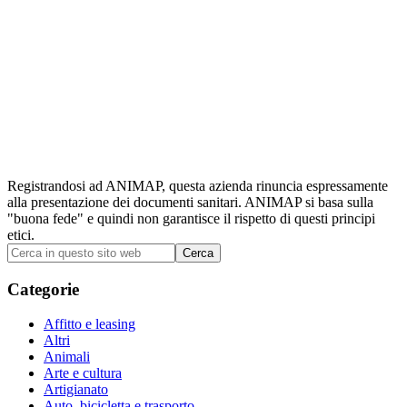
Registrandosi ad ANIMAP, questa azienda rinuncia espressamente
alla presentazione dei documenti sanitari. ANIMAP si basa sulla
"buona fede" e quindi non garantisce il rispetto di questi principi
etici.
Barra
Cerca
in
laterale
questo
Categorie
primaria
sito
web
Affitto e leasing
Altri
Animali
Arte e cultura
Artigianato
Auto, bicicletta e trasporto