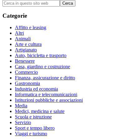
Barra
Cerca
in
laterale
questo
Categorie
primaria
sito
web
Affitto e leasing
Altri
Animali
Arte e cultura
Artigianato
Auto, bicicletta e trasporto
Benessere
Casa, giardino e costruzione
Commercio
Finanza, assicurazione e diritto
Gastronomia
Industria ed economia
Informatica e telecomunicazioni
Istituzioni pubbliche e associazioni
Media
Medici, medicina e salute
Scuola e istruzione
Servizio
Sport e tempo libero
Viaggi e turismo