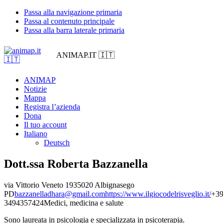
Passa alla navigazione primaria
Passa al contenuto principale
Passa alla barra laterale primaria
ANIMAP.IT 🇮🇹
ANIMAP
Notizie
Mappa
Registra l’azienda
Dona
Il tuo account
Italiano
Deutsch
Dott.ssa Roberta Bazzanella
via Vittorio Veneto 19
35020 Albignasego
PD
bazzanelladhara@gmail.com
https://www.ilgiocodelrisveglio.it/
+3
3494357424
Medici, medicina e salute
Sono laureata in psicologia e specializzata in psicoterapia.