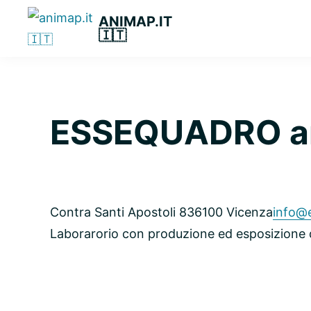
Passa
Passa
Passa
ANIMAP.IT
alla
al
alla
🇮🇹
navigazione
contenuto
barra
primaria
principale
laterale
primaria
ESSEQUADRO art
Contra Santi Apostoli 8
36100 Vicenza
info@e
Laborarorio con produzione ed esposizione d