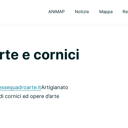
ANIMAP
Notizie
Mappa
Re
e e cornici
ssequadroarte.it
Artigianato
i cornici ed opere d’arte