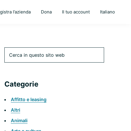
gistra l’azienda
Dona
Il tuo account
Italiano
Barra
Cerca
in
questo
laterale
sito
web
Categorie
primaria
Affitto e leasing
Altri
Animali