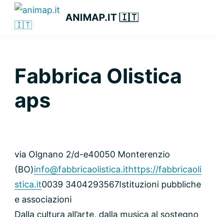
Passa
Passa
Passa
ANIMAP.IT 🇮🇹
alla
al
alla
navigazione
contenuto
barra
primaria
principale
laterale
primaria
Fabbrica Olistica
aps
via Olgnano 2/d-e
40050 Monterenzio
(BO)
info@fabbricaolistica.it
https://fabbricaoli
stica.it
0039 3404293567
Istituzioni pubbliche
e associazioni
Dalla cultura all’arte, dalla musica al sostegno