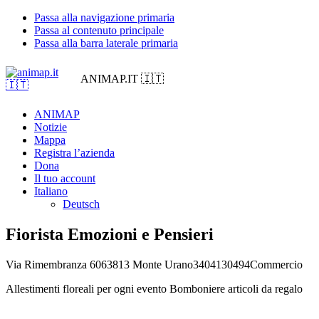
Passa alla navigazione primaria
Passa al contenuto principale
Passa alla barra laterale primaria
ANIMAP.IT 🇮🇹
ANIMAP
Notizie
Mappa
Registra l’azienda
Dona
Il tuo account
Italiano
Deutsch
Fiorista Emozioni e Pensieri
Via Rimembranza 60
63813 Monte Urano
3404130494
Commercio
Allestimenti floreali per ogni evento Bomboniere articoli da regalo