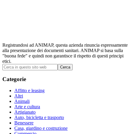
Registrandosi ad ANIMAP, questa azienda rinuncia espressamente
alla presentazione dei documenti sanitari. ANIMAP si basa sulla
"buona fede" e quindi non garantisce il rispetto di questi principi
etici.
Barra
Cerca
in
laterale
questo
Categorie
primaria
sito
web
Affitto e leasing
Altri
Animali
Arte e cultura
Artigianato
Auto, bicicletta e trasporto
Benessere
Casa, giardino e costruzione
Commercio