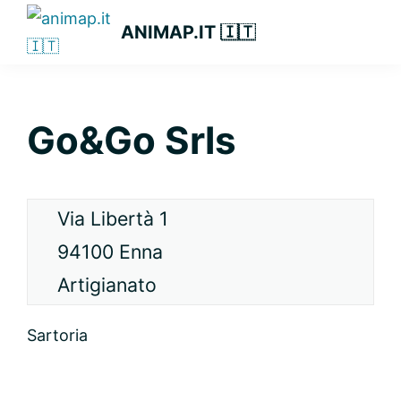
Passa
Passa
Passa
ANIMAP.IT 🇮🇹
alla
al
alla
navigazione
contenuto
barra
primaria
principale
laterale
primaria
Go&Go Srls
Via Libertà 1
94100 Enna
Artigianato
Sartoria