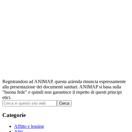
Registrandosi ad ANIMAP, questa azienda rinuncia espressamente
alla presentazione dei documenti sanitari. ANIMAP si basa sulla
"buona fede" e quindi non garantisce il rispetto di questi principi
etici.
Barra
Cerca
in
laterale
questo
Categorie
primaria
sito
web
Affitto e leasing
Altri