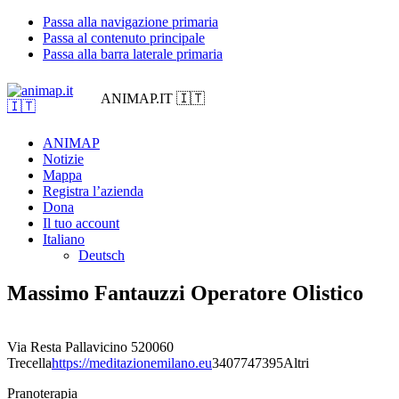
Passa alla navigazione primaria
Passa al contenuto principale
Passa alla barra laterale primaria
ANIMAP.IT 🇮🇹
ANIMAP
Notizie
Mappa
Registra l’azienda
Dona
Il tuo account
Italiano
Deutsch
Massimo Fantauzzi Operatore Olistico
Via Resta Pallavicino 5
20060
Trecella
https://meditazionemilano.eu
3407747395
Altri
Pranoterapia