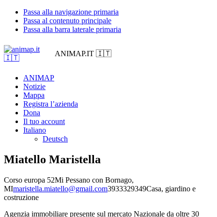
Passa alla navigazione primaria
Passa al contenuto principale
Passa alla barra laterale primaria
ANIMAP.IT 🇮🇹
ANIMAP
Notizie
Mappa
Registra l’azienda
Dona
Il tuo account
Italiano
Deutsch
Miatello Maristella
Corso europa 52
Mi Pessano con Bornago,
MI
maristella.miatello@gmail.com
3933329349
Casa, giardino e
costruzione
Agenzia immobiliare presente sul mercato Nazionale da oltre 30