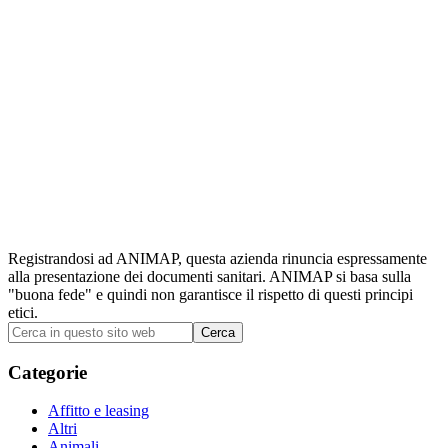
Registrandosi ad ANIMAP, questa azienda rinuncia espressamente
alla presentazione dei documenti sanitari. ANIMAP si basa sulla
"buona fede" e quindi non garantisce il rispetto di questi principi
etici.
Barra
Cerca
in
laterale
questo
Categorie
primaria
sito
web
Affitto e leasing
Altri
Animali