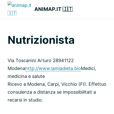
Passa
Passa
Passa
ANIMAP.IT 🇮🇹
alla
al
alla
navigazione
contenuto
barra
primaria
principale
laterale
primaria
Nutrizionista
Via Toscanini Arturo 289
41122
Modena
http://www.lamiadieta.bio
Medici,
medicina e salute
Ricevo a Modena, Carpi, Vicchio (FI). Effettuo
consulenza a distanza se impossibilitati a
recarsi in studio.