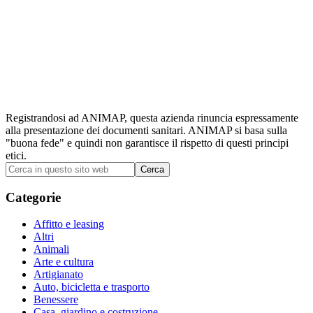
Registrandosi ad ANIMAP, questa azienda rinuncia espressamente
alla presentazione dei documenti sanitari. ANIMAP si basa sulla
"buona fede" e quindi non garantisce il rispetto di questi principi
etici.
Barra
Cerca
in
laterale
questo
Categorie
primaria
sito
web
Affitto e leasing
Altri
Animali
Arte e cultura
Artigianato
Auto, bicicletta e trasporto
Benessere
Casa, giardino e costruzione