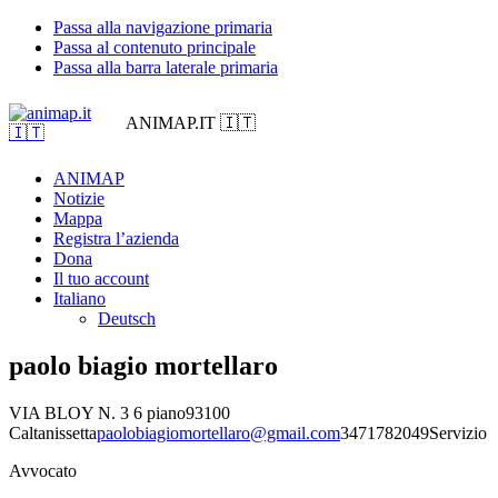
Passa alla navigazione primaria
Passa al contenuto principale
Passa alla barra laterale primaria
ANIMAP.IT 🇮🇹
ANIMAP
Notizie
Mappa
Registra l’azienda
Dona
Il tuo account
Italiano
Deutsch
paolo biagio mortellaro
VIA BLOY N. 3 6 piano
93100
Caltanissetta
paolobiagiomortellaro@gmail.com
3471782049
Servizio
Avvocato