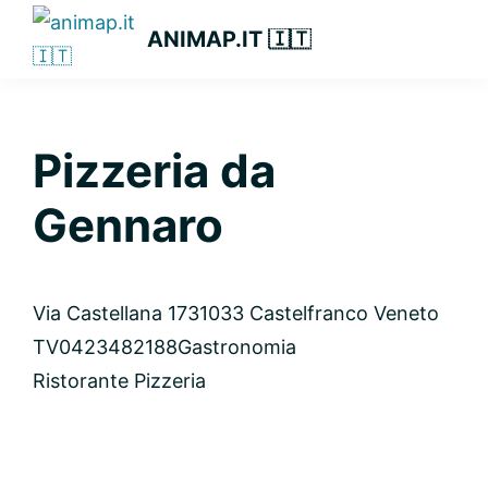
Passa
Passa
Passa
ANIMAP.IT 🇮🇹
alla
al
alla
navigazione
contenuto
barra
primaria
principale
laterale
primaria
Pizzeria da
Gennaro
Via Castellana 17
31033 Castelfranco Veneto
TV
0423482188
Gastronomia
Ristorante Pizzeria