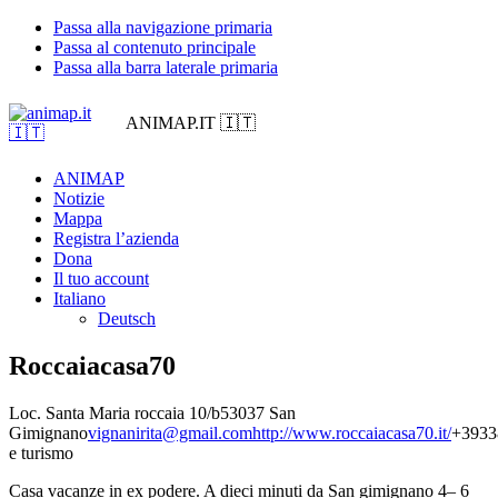
Passa alla navigazione primaria
Passa al contenuto principale
Passa alla barra laterale primaria
ANIMAP.IT 🇮🇹
ANIMAP
Notizie
Mappa
Registra l’azienda
Dona
Il tuo account
Italiano
Deutsch
Roccaiacasa70
Loc. Santa Maria roccaia 10/b
53037 San
Gimignano
vignanirita@gmail.com
http://www.roccaiacasa70.it/
+3933
e turismo
Casa vacanze in ex podere. A dieci minuti da San gimignano 4– 6