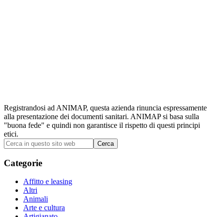
Registrandosi ad ANIMAP, questa azienda rinuncia espressamente
alla presentazione dei documenti sanitari. ANIMAP si basa sulla
"buona fede" e quindi non garantisce il rispetto di questi principi
etici.
Barra
Cerca
in
laterale
questo
Categorie
primaria
sito
web
Affitto e leasing
Altri
Animali
Arte e cultura
Artigianato