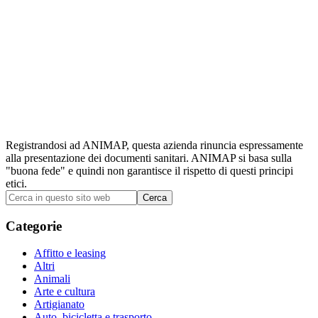
Registrandosi ad ANIMAP, questa azienda rinuncia espressamente
alla presentazione dei documenti sanitari. ANIMAP si basa sulla
"buona fede" e quindi non garantisce il rispetto di questi principi
etici.
Barra
Cerca
in
laterale
questo
Categorie
primaria
sito
web
Affitto e leasing
Altri
Animali
Arte e cultura
Artigianato
Auto, bicicletta e trasporto