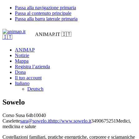
Passa alla navigazione primaria
Passa al contenuto principale
Passa alla barra laterale primaria
ANIMAP.IT 🇮🇹
ANIMAP
Notizie
Mappa
Registra l’azienda
Dona
Il tuo account
Italiano
Deutsch
Sowelo
Corso Susa 64b
10040
Caselette
sara@sowelo.it
http://www.sowelo.it
3490675251
Medici,
medicina e salute
Costellazioni familiari, pratiche energetiche, corporee e sciamaniche