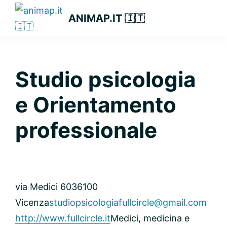
Passa
Passa
Passa
ANIMAP.IT 🇮🇹
alla
al
alla
navigazione
contenuto
barra
primaria
principale
laterale
primaria
Studio psicologia
e Orientamento
professionale
via Medici 60
36100
Vicenza
studiopsicologiafullcircle@gmail.com
http://www.fullcircle.it
Medici, medicina e