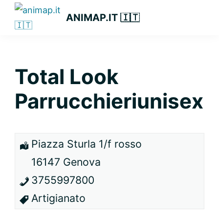
Passa
Passa
Passa
ANIMAP.IT 🇮🇹
alla
al
alla
navigazione
contenuto
barra
primaria
principale
laterale
primaria
Total Look
Parrucchieriunisex
Piazza Sturla 1/f rosso
16147 Genova
3755997800
Artigianato