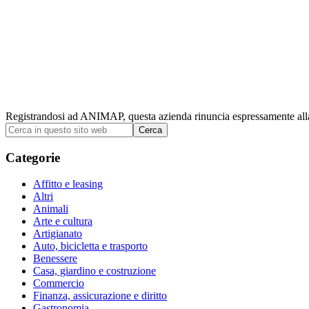
Registrandosi ad ANIMAP, questa azienda rinuncia espressamente alla p
Barra
Cerca
in
laterale
questo
Categorie
primaria
sito
web
Affitto e leasing
Altri
Animali
Arte e cultura
Artigianato
Auto, bicicletta e trasporto
Benessere
Casa, giardino e costruzione
Commercio
Finanza, assicurazione e diritto
Gastronomia