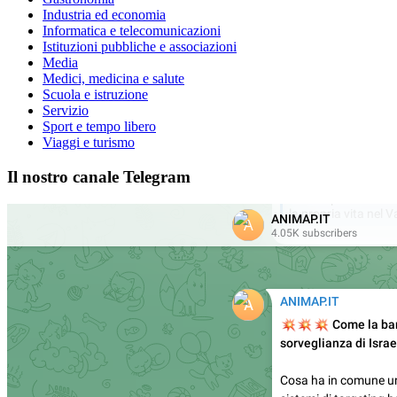
Industria ed economia
Informatica e telecomunicazioni
Istituzioni pubbliche e associazioni
Media
Medici, medicina e salute
Scuola e istruzione
Servizio
Sport e tempo libero
Viaggi e turismo
Il nostro canale Telegram