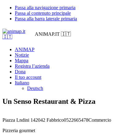
Passa alla navigazione primaria
Passa al contenuto principale
Passa alla barra laterale primaria
ANIMAP.IT 🇮🇹
ANIMAP
Notizie
Mappa
Registra l’azienda
Dona
Il tuo account
Italiano
Deutsch
Un Senso Restaurant & Pizza
Piazza Lndini 1
42042 Fabbrico
0522665478
Commercio
Pizzeria gourmet