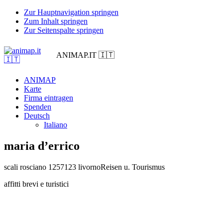
Zur Hauptnavigation springen
Zum Inhalt springen
Zur Seitenspalte springen
ANIMAP.IT 🇮🇹
ANIMAP
Karte
Firma eintragen
Spenden
Deutsch
Italiano
maria d’errico
scali rosciano 12
57123 livorno
Reisen u. Tourismus
affitti brevi e turistici